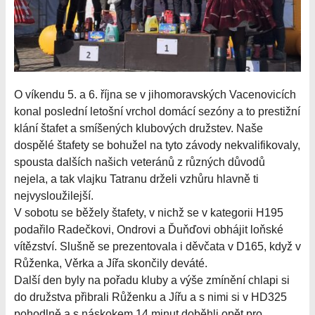
O víkendu 5. a 6. října se v jihomoravských Vacenovicích
konal poslední letošní vrchol domácí sezóny a to prestižní
klání štafet a smíšených klubových družstev. Naše
dospělé štafety se bohužel na tyto závody nekvalifikovaly,
spousta dalších našich veteránů z různých důvodů
nejela, a tak vlajku Tatranu drželi vzhůru hlavně ti
nejvysloužilejší.
V sobotu se běžely štafety, v nichž se v kategorii H195
podařilo Radečkovi, Ondrovi a Ďuňďovi obhájit loňské
vítězství. Slušně se prezentovala i děvčata v D165, když v
Růženka, Věrka a Jířa skončily deváté.
Další den byly na pořadu kluby a výše zmínění chlapi si
do družstva přibrali Růženku a Jířu a s nimi si v HD325
pohodlně a s náskokem 14 minut doběhli opět pro