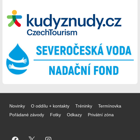
Menu
Novinky
O oddílu + kontakty
Tréninky
Termínovka
v
Pořádané závody
Fotky
Odkazy
Privátní zóna
patičce