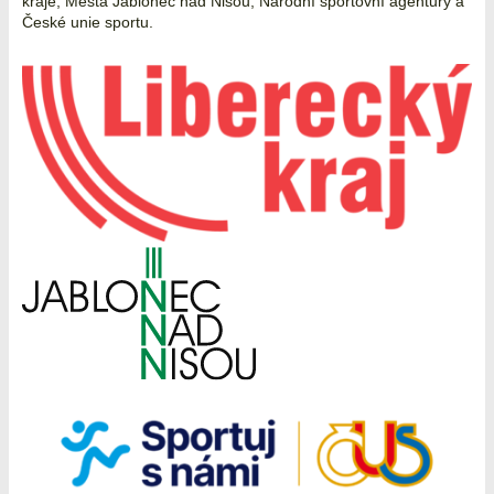
kraje, Města Jablonec nad Nisou, Národní sportovní agentury a
České unie sportu.