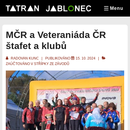
&dr;
Menu
Přeskočit
MENU
na
hlavní
obsah
MČR a Veteraniáda ČR
štafet a klubů
RADOVAN KUNC
PUBLIKOVÁNO
15. 10. 2024
ZAÚČTOVÁNO V
STŘÍPKY ZE ZÁVODŮ