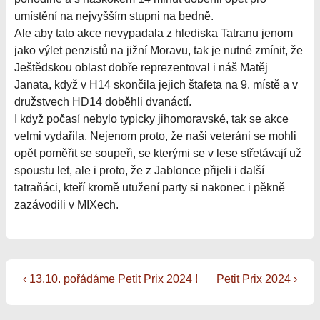
umístění na nejvyšším stupni na bedně.
Ale aby tato akce nevypadala z hlediska Tatranu jenom
jako výlet penzistů na jižní Moravu, tak je nutné zmínit, že
Ještědskou oblast dobře reprezentoval i náš Matěj
Janata, když v H14 skončila jejich štafeta na 9. místě a v
družstvech HD14 doběhli dvanáctí.
I když počasí nebylo typicky jihomoravské, tak se akce
velmi vydařila. Nejenom proto, že naši veteráni se mohli
opět poměřit se soupeři, se kterými se v lese střetávají už
spoustu let, ale i proto, že z Jablonce přijeli i další
tatraňáci, kteří kromě utužení party si nakonec i pěkně
zazávodili v MIXech.
Navigace
Předchozí
Další
‹ 13.10. pořádáme Petit Prix 2024 !
Petit Prix 2024 ›
příspěvek
příspěvek
pro
je
je