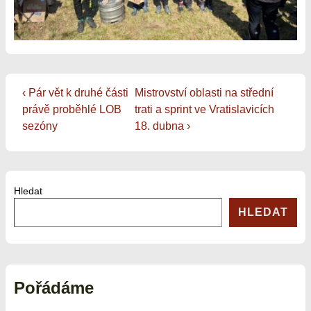
Navigace
Předchozí
Další
‹ Pár vět k druhé části
Mistrovství oblasti na střední
příspěvek
příspěvek
právě proběhlé LOB
trati a sprint ve Vratislavicích
pro
je
je
sezóny
18. dubna ›
příspěvek
Hledat
HLEDAT
Pořádáme