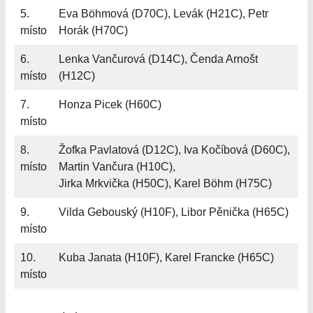
5.
Eva Böhmová (D70C), Levák (H21C), Petr
místo
Horák (H70C)
6.
Lenka Vančurová (D14C), Čenda Arnošt
místo
(H12C)
7.
Honza Picek (H60C)
místo
8.
Žofka Pavlatová (D12C), Iva Kočíbová (D60C),
místo
Martin Vančura (H10C),
Jirka Mrkvička (H50C), Karel Böhm (H75C)
9.
Vilda Gebouský (H10F), Libor Pěnička (H65C)
místo
10.
Kuba Janata (H10F), Karel Francke (H65C)
místo