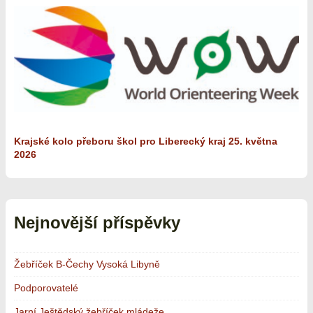
Krajské kolo přeboru škol pro Liberecký kraj 25. května
2026
Nejnovější příspěvky
Žebříček B-Čechy Vysoká Libyně
Podporovatelé
Jarní Ještědský žebříček mládeže