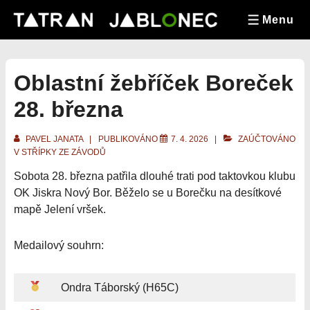
&dr;
Menu
Přeskočit
MENU
na
hlavní
obsah
Oblastní žebříček Boreček
28. března
PAVEL JANATA
PUBLIKOVÁNO
7. 4. 2026
ZAÚČTOVÁNO
V
STŘÍPKY ZE ZÁVODŮ
Sobota 28. března patřila dlouhé trati pod taktovkou klubu
OK Jiskra Nový Bor. Běželo se u Borečku na desítkové
mapě Jelení vršek.
Medailový souhrn:
Ondra Táborský (H65C)